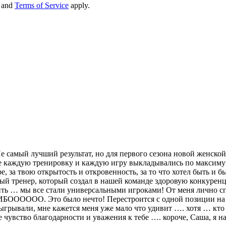
and
Terms of Service
apply.
 Не самый лучший результат, но для первого сезона новой женс
е каждую тренировку и каждую игру выкладывались по максимуму
е, за твою открытость и откровенность, за то что хотел быть и б
ый тренер, который создал в нашей команде здоровую конкуренц
ь … мы все стали универсальными игроками! От меня лично спас
ОООООО. Это было нечто! Перестроится с одной позиции на д
тыгрывали, мне кажется меня уже мало что удивит …. хотя … кт
мое чувство благодарности и уважения к тебе …. короче, Саша, я