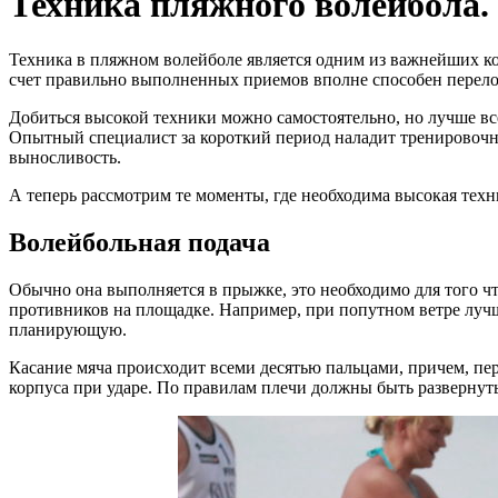
Техника пляжного волейбола.
Техника в пляжном волейболе является одним из важнейших ко
счет правильно выполненных приемов вполне способен перело
Добиться высокой техники можно самостоятельно, но лучше все
Опытный специалист за короткий период наладит тренировочны
выносливость.
А теперь рассмотрим те моменты, где необходима высокая тех
Волейбольная подача
Обычно она выполняется в прыжке, это необходимо для того ч
противников на площадке. Например, при попутном ветре луч
планирующую.
Касание мяча происходит всеми десятью пальцами, причем, п
корпуса при ударе. По правилам плечи должны быть развернуты