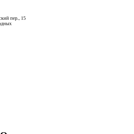
кий пер., 15
ходных