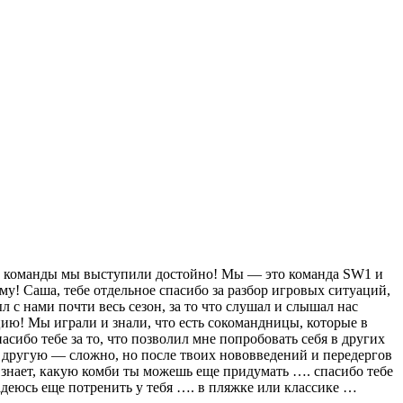
кой команды мы выступили достойно! Мы — это команда SW1 и
! Саша, тебе отдельное спасибо за разбор игровых ситуаций,
ыл с нами почти весь сезон, за то что слушал и слышал нас
ию! Мы играли и знали, что есть сокомандницы, которые в
ибо тебе за то, что позволил мне попробовать себя в других
ругую — сложно, но после твоих нововведений и передергов
о знает, какую комби ты можешь еще придумать …. спасибо тебе
 надеюсь еще потренить у тебя …. в пляжке или классике …