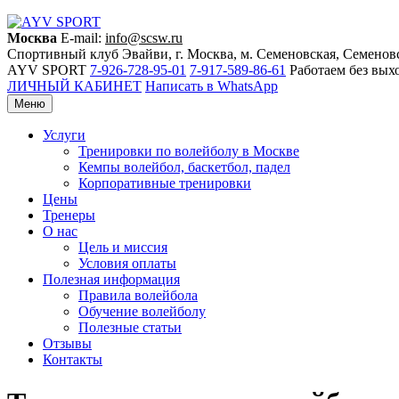
Москва
E-mail:
info@scsw.ru
Спортивный клуб Эвайви, г. Москва, м. Семеновская, Семеновс
AYV SPORT
7-926-728-95-01
7-917-589-86-61
Работаем без вы
ЛИЧНЫЙ КАБИНЕТ
Написать в WhatsApp
Меню
Услуги
Тренировки по волейболу в Москве
Кемпы волейбол, баскетбол, падел
Корпоративные тренировки
Цены
Тренеры
О нас
Цель и миссия
Условия оплаты
Полезная информация
Правила волейбола
Обучение волейболу
Полезные статьи
Отзывы
Контакты