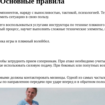
 Основные правила
мпонентов, наряду с выносливостью, тактикой, психологией. Т
мить ситуацию в свою пользу.
го воспользоваться услугами инструктора по технике пляжного 
й процесс, научит выполнять сложные технические элементы, п
ника игры в пляжный волейбол.
тобы затруднить прием соперникам. При атаке необходимо учиты
ше использовать силовую подачу. При боковых или попутных в
ервыми должны контактировать мизинцы. Одной из самых часты
 по направлению передачи при ударе вперед и в обратном полож