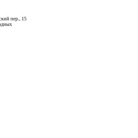
кий пер., 15
ходных