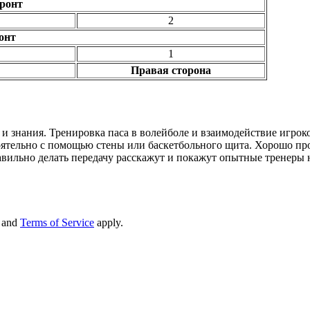
ронт
2
онт
1
Правая сторона
 и знания. Тренировка паса в волейболе и взаимодействие игрок
ятельно с помощью стены или баскетбольного щита. Хорошо про
авильно делать передачу расскажут и покажут опытные тренер
and
Terms of Service
apply.