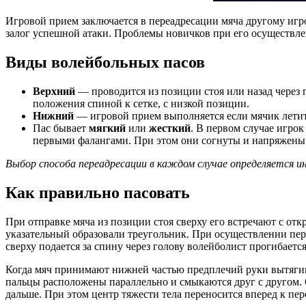
Игровой прием заключается в переадресации мяча другому игр
залог успешной атаки. Проблемы новичков при его осуществле
Виды волейбольных пасов
Верхний
— проводится из позиции стоя или назад через г
положения спиной к сетке, с низкой позиции.
Нижний
— игровой прием выполняется если мячик летит
Пас бывает
мягкий
или
жесткий
. В первом случае игро
первыми фалангами. При этом они согнуты и напряжены
Выбор способа переадресации в каждом случае определяется и
Как правильно пасовать
При отправке мяча из позиции стоя сверху его встречают с о
указательный образовали треугольник. При осуществлении пере
сверху подается за спину через голову волейболист прогибаетс
Когда мяч принимают нижней частью предплечий руки вытягива
пальцы расположены параллельно и смыкаются друг с другом.
дальше. При этом центр тяжести тела переносится вперед к пер