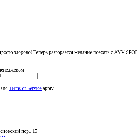
 просто здорово! Теперь разгорается желание поехать с AYV SP
 менеджером
and
Terms of Service
apply.
еновский пер., 15
w.ru