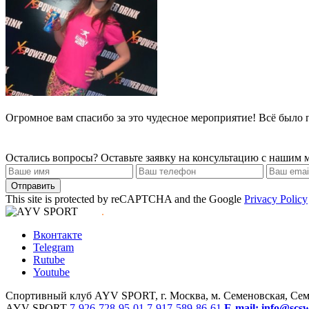
Огромное вам спасибо за это чудесное мероприятие! Всё было
Остались вопросы?
Оставьте заявку на консультацию с нашим
Отправить
This site is protected by reCAPTCHA and the Google
Privacy Policy
.
Вконтакте
Telegram
Rutube
Youtube
Спортивный клуб AYV SPORT, г. Москва, м. Семеновская, Сем
AYV SPORT
7-926-728-95-01
7-917-589-86-61
E-mail: info@scs