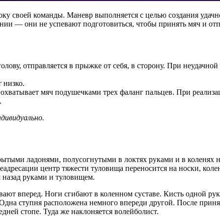
оку своей команды. Маневр выполняется с целью создания удач
нии — они не успевают подготовиться, чтобы принять мяч и отп
олову, отправляется в прыжке от себя, в сторону. При неудачно
 низко.
к охватывает мяч подушечками трех фаланг пальцев. При реализ
.
ндивидуально.
ткрытыми ладонями, полусогнутыми в локтях руками и в коленях
адресации центр тяжести туловища переносится на носки, колен
я назад руками и туловищем.
ют вперед. Ноги сгибают в коленном суставе. Кисть одной руки
 Одна ступня расположена немного впереди другой. После прин
едней стопе. Туда же наклоняется волейболист.