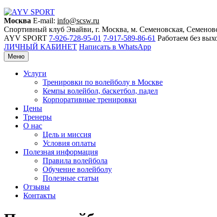
Москва
E-mail:
info@scsw.ru
Спортивный клуб Эвайви, г. Москва, м. Семеновская, Семеновс
AYV SPORT
7-926-728-95-01
7-917-589-86-61
Работаем без вы
ЛИЧНЫЙ КАБИНЕТ
Написать в WhatsApp
Меню
Услуги
Тренировки по волейболу в Москве
Кемпы волейбол, баскетбол, падел
Корпоративные тренировки
Цены
Тренеры
О нас
Цель и миссия
Условия оплаты
Полезная информация
Правила волейбола
Обучение волейболу
Полезные статьи
Отзывы
Контакты